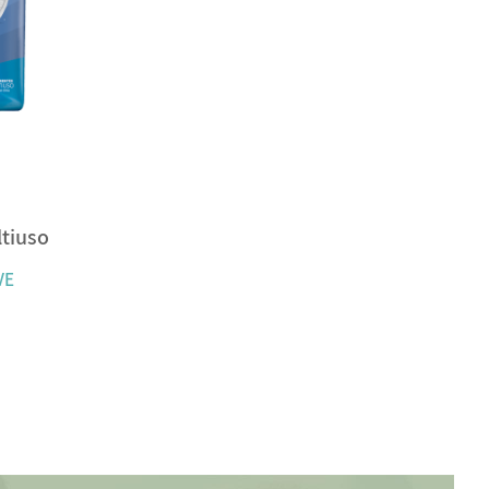
ltiuso
VE