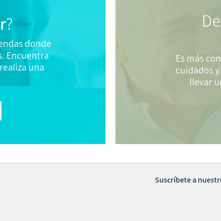
De
r
?
tiendas donde
. Encuentra
Es más com
realiza una
cuidados y
llevar 
Suscríbete a nuestr