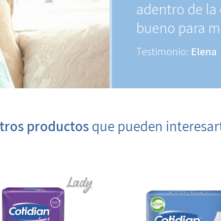
adentro de la 
bueno para mí
Testimonio:
Elena
tros productos
que pueden interesar